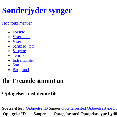
Sønderjyder synger
Hop forbi menuen
Forside
Viser :: ::
Viser
Sangere :: ::
Sangere
Temaer
Indsamlinger
Søg
Baggrund
Ihr Freunde stimmt an
Optagelser med denne titel
Sorter efter:
Optagelse ID
Sanger
Optagelsessted
Optagelsestype
Ly
Optagelse ID
Sanger
Optagelsessted
Optagelsestype
Lydfi