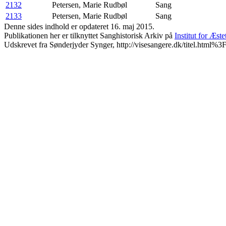
2132
Petersen, Marie
Rudbøl
Sang
2133
Petersen, Marie
Rudbøl
Sang
Denne sides indhold er opdateret 16. maj 2015.
Publikationen her er tilknyttet Sanghistorisk Arkiv på
Institut for Æst
Udskrevet fra Sønderjyder Synger, http://visesangere.dk/titel.h