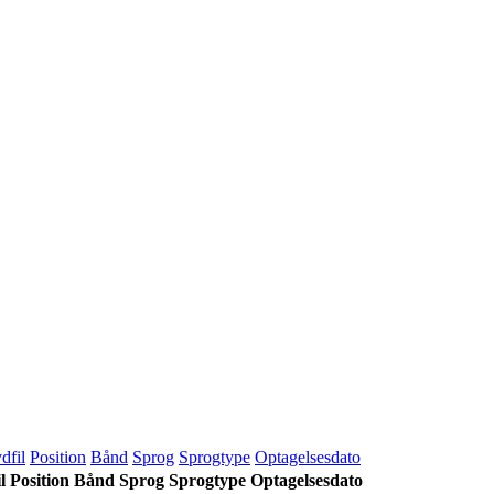
dfil
Position
Bånd
Sprog
Sprogtype
Optagelsesdato
l
Position
Bånd
Sprog
Sprogtype
Optagelsesdato