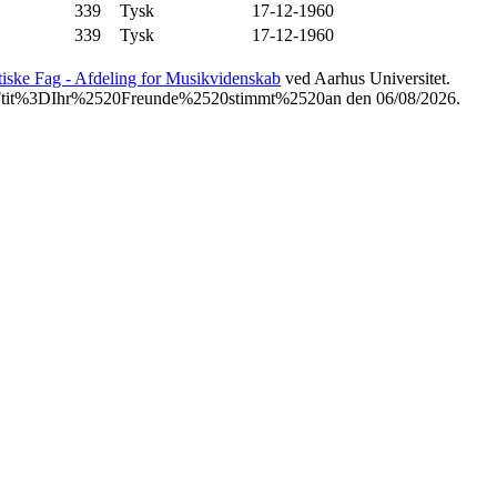
339
Tysk
17-12-1960
339
Tysk
17-12-1960
etiske Fag - Afdeling for Musikvidenskab
ved Aarhus Universitet.
tml%3Ftit%3DIhr%2520Freunde%2520stimmt%2520an den 06/08/2026.