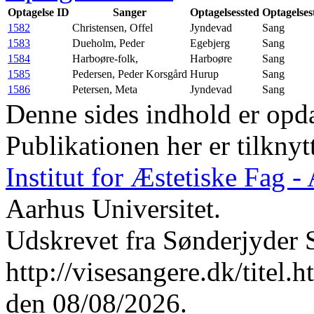
Optagelse ID
Sanger
Optagelsessted
Optagelses
1582
Christensen, Offel
Jyndevad
Sang
1583
Dueholm, Peder
Egebjerg
Sang
1584
Harboøre-folk,
Harboøre
Sang
1585
Pedersen, Peder Korsgård
Hurup
Sang
1586
Petersen, Meta
Jyndevad
Sang
Denne sides indhold er opda
Publikationen her er tilknyt
Institut for Æstetiske Fag 
Aarhus Universitet.
Udskrevet fra Sønderjyder 
http://visesangere.dk/ti
den 08/08/2026.