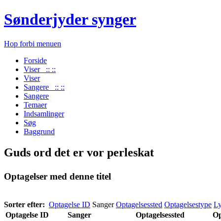
Sønderjyder synger
Hop forbi menuen
Forside
Viser :: ::
Viser
Sangere :: ::
Sangere
Temaer
Indsamlinger
Søg
Baggrund
Guds ord det er vor perleskat
Optagelser med denne titel
Sorter efter:
Optagelse ID
Sanger
Optagelsessted
Optagelsestype
Ly
Optagelse ID
Sanger
Optagelsessted
Op