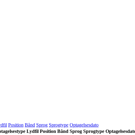
dfil
Position
Bånd
Sprog
Sprogtype
Optagelsesdato
tagelsestype
Lydfil
Position
Bånd
Sprog
Sprogtype
Optagelsesdat