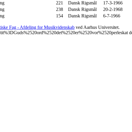
ng
221
Dansk
Rigsmål
17-3-1966
ng
238
Dansk
Rigsmål
20-2-1968
ng
154
Dansk
Rigsmål
6-7-1966
etiske Fag - Afdeling for Musikvidenskab
ved Aarhus Universitet.
html%3Ftit%3DGuds%2520ord%2520det%2520er%2520vor%2520perleskat d