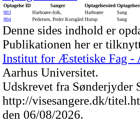
Optagelse ID
Sanger
Optagelsessted
Optagelses
903
Harboøre-folk,
Harboøre
Sang
904
Pedersen, Peder Korsgård
Hurup
Sang
Denne sides indhold er opda
Publikationen her er tilknyt
Institut for Æstetiske Fag 
Aarhus Universitet.
Udskrevet fra Sønderjyder 
http://visesangere.dk/t
den 06/08/2026.