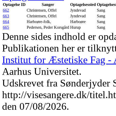
Optagelse ID
Sanger
Optagelsessted
Optagelses
662
Christensen, Offel
Jyndevad
Sang
663
Christensen, Offel
Jyndevad
Sang
664
Harboøre-folk,
Harboøre
Sang
665
Pedersen, Peder Korsgård
Hurup
Sang
Denne sides indhold er opda
Publikationen her er tilknyt
Institut for Æstetiske Fag 
Aarhus Universitet.
Udskrevet fra Sønderjyder 
http://visesangere.dk/ti
den 07/08/2026.