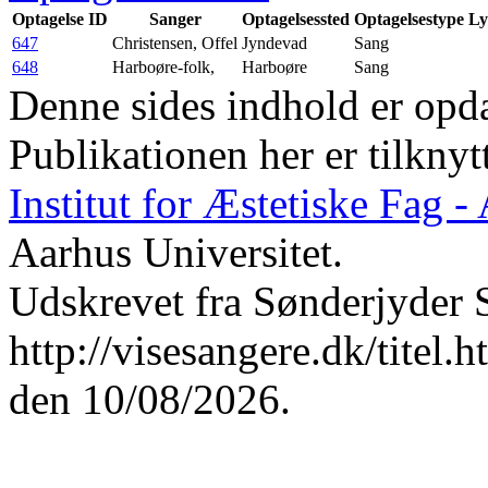
Optagelse ID
Sanger
Optagelsessted
Optagelsestype
Ly
647
Christensen, Offel
Jyndevad
Sang
648
Harboøre-folk,
Harboøre
Sang
Denne sides indhold er opda
Publikationen her er tilknyt
Institut for Æstetiske Fag 
Aarhus Universitet.
Udskrevet fra Sønderjyder 
http://visesangere.dk/ti
den 10/08/2026.