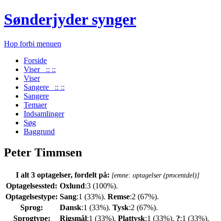
Sønderjyder synger
Hop forbi menuen
Forside
Viser :: ::
Viser
Sangere :: ::
Sangere
Temaer
Indsamlinger
Søg
Baggrund
Peter Timmsen
I alt 3 optagelser, fordelt på:
[emne: optagelser (procentdel)]
Optagelsessted:
Oxlund
:3 (100%).
Optagelsestype:
Sang
:1 (33%).
Remse
:2 (67%).
Sprog:
Dansk
:1 (33%).
Tysk
:2 (67%).
Sprogtype:
Rigsmål
:1 (33%).
Plattysk
:1 (33%).
?
:1 (33%).