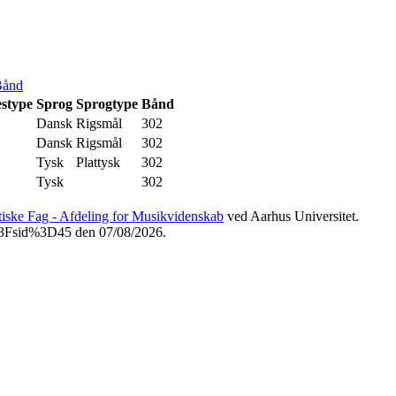
Bånd
estype
Sprog
Sprogtype
Bånd
Dansk
Rigsmål
302
Dansk
Rigsmål
302
Tysk
Plattysk
302
Tysk
302
etiske Fag - Afdeling for Musikvidenskab
ved Aarhus Universitet.
p%3Fsid%3D45 den 07/08/2026.