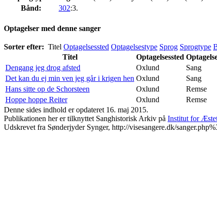
Bånd:
302
:3.
Optagelser med denne sanger
Sorter efter:
Titel
Optagelsessted
Optagelsestype
Sprog
Sprogtype
Titel
Optagelsessted
Optagels
Dengang jeg drog afsted
Oxlund
Sang
Det kan du ej min ven jeg går i krigen hen
Oxlund
Sang
Hans sitte op de Schorsteen
Oxlund
Remse
Hoppe hoppe Reiter
Oxlund
Remse
Denne sides indhold er opdateret 16. maj 2015.
Publikationen her er tilknyttet Sanghistorisk Arkiv på
Institut for Æst
Udskrevet fra Sønderjyder Synger, http://visesangere.dk/sanger.ph