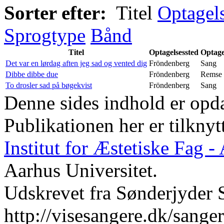
Sorter efter:
Titel
Optagel
Sprogtype
Bånd
Titel
Optagelsessted
Optage
Det var en lørdag aften jeg sad og vented dig
Fröndenberg
Sang
Dibbe dibbe due
Fröndenberg
Remse
To drosler sad på bøgekvist
Fröndenberg
Sang
Denne sides indhold er opda
Publikationen her er tilknyt
Institut for Æstetiske Fag 
Aarhus Universitet.
Udskrevet fra Sønderjyder 
http://visesangere.dk/san