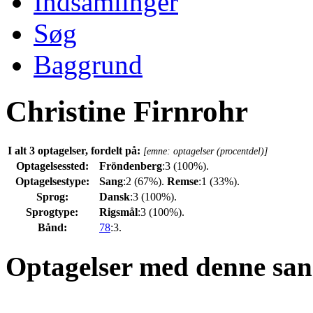
Indsamlinger
Søg
Baggrund
Christine Firnrohr
I alt 3 optagelser, fordelt på:
[emne: optagelser (procentdel)]
Optagelsessted:
Fröndenberg
:3 (100%).
Optagelsestype:
Sang
:2 (67%).
Remse
:1 (33%).
Sprog:
Dansk
:3 (100%).
Sprogtype:
Rigsmål
:3 (100%).
Bånd:
78
:3.
Optagelser med denne san