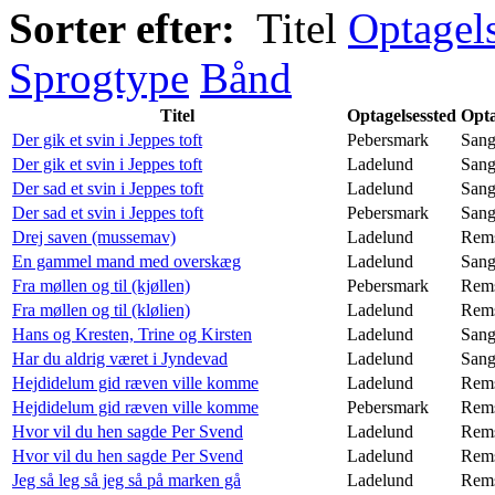
Sorter efter:
Titel
Optagel
Sprogtype
Bånd
Titel
Optagelsessted
Opta
Der gik et svin i Jeppes toft
Pebersmark
San
Der gik et svin i Jeppes toft
Ladelund
San
Der sad et svin i Jeppes toft
Ladelund
San
Der sad et svin i Jeppes toft
Pebersmark
San
Drej saven (mussemav)
Ladelund
Rem
En gammel mand med overskæg
Ladelund
San
Fra møllen og til (kjøllen)
Pebersmark
Rem
Fra møllen og til (klølien)
Ladelund
Rem
Hans og Kresten, Trine og Kirsten
Ladelund
San
Har du aldrig været i Jyndevad
Ladelund
San
Hejdidelum gid ræven ville komme
Ladelund
Rem
Hejdidelum gid ræven ville komme
Pebersmark
Rem
Hvor vil du hen sagde Per Svend
Ladelund
Rem
Hvor vil du hen sagde Per Svend
Ladelund
Rem
Jeg så leg så jeg så på marken gå
Ladelund
Rem