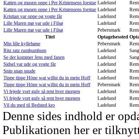
Katten og musen oppe i Per Kristensens forstue
Ladelund
Rem
Katten og musen oppe i Per Kristensens forstue
Ladelund
Rem
Kristian var oppe og vogte får
Ladelund
Rem
Lille Maren mø var ude i Filsø
Ladelund
Rem
Lille Maren mø var ude i Filsø
Pebersmark
Rem
Titel
Optagelsessted
Opta
Min lille kyllehøne
Pebersmark
Rem
Ritz ratz rumbumbum
Ladelund
San
Se der kommer Jens med fanen
Ladelund
San
Sidsel var ude og vogte får
Ladelund
Rem
Snip snap snude
Ladelund
Rem
Tippe tippe Höne wat willst du in mein Hoff
Ladelund
Rem
Tippe tippe Höne wat willst du in mein Hoff
Pebersmark
Rem
Vi fejede vort gulv så rent hver morgen
Ladelund
Rem
Vi fejede vort gulv så rent hver morgen
Ladelund
Rem
Vil du med til Bedsted kro
Ladelund
Rem
Denne sides indhold er opda
Publikationen her er tilknyt