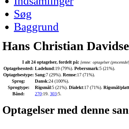
Indsamlinger
Søg
Baggrund
Hans Christian Davids
I alt 24 optagelser, fordelt på:
[emne: optagelser (procentdel
Optagelsessted:
Ladelund
:19 (79%).
Pebersmark
:5 (21%).
Optagelsestype:
Sang
:7 (29%).
Remse
:17 (71%).
Sprog:
Dansk
:24 (100%).
Sprogtype:
Rigsmål
:5 (21%).
Dialekt
:17 (71%).
Rigsmål/plat
Bånd:
270
:19.
303
:5.
Optagelser med denne san