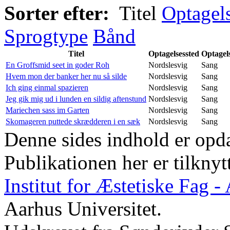
Sorter efter:
Titel
Optagel
Sprogtype
Bånd
Titel
Optagelsessted
Optagel
En Groffsmid seet in goder Roh
Nordslesvig
Sang
Hvem mon der banker her nu så silde
Nordslesvig
Sang
Ich ging einmal spazieren
Nordslesvig
Sang
Jeg gik mig ud i lunden en sildig aftenstund
Nordslesvig
Sang
Mariechen sass im Garten
Nordslesvig
Sang
Skomageren puttede skrædderen i en sæk
Nordslesvig
Sang
Denne sides indhold er opda
Publikationen her er tilknyt
Institut for Æstetiske Fag 
Aarhus Universitet.