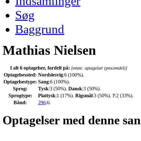
Indsamlinger
Søg
Baggrund
Mathias Nielsen
I alt 6 optagelser, fordelt på:
[emne: optagelser (procentdel)]
Optagelsessted:
Nordslesvig
:6 (100%).
Optagelsestype:
Sang
:6 (100%).
Sprog:
Tysk
:3 (50%).
Dansk
:3 (50%).
Sprogtype:
Plattysk
:1 (17%).
Rigsmål
:3 (50%).
?
:2 (33%).
Bånd:
296
:6.
Optagelser med denne san