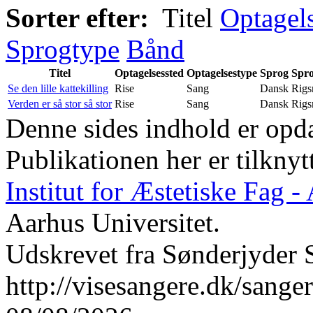
Sorter efter:
Titel
Optagel
Sprogtype
Bånd
Titel
Optagelsessted
Optagelsestype
Sprog
Spr
Se den lille kattekilling
Rise
Sang
Dansk
Rigs
Verden er så stor så stor
Rise
Sang
Dansk
Rigs
Denne sides indhold er opda
Publikationen her er tilknyt
Institut for Æstetiske Fag 
Aarhus Universitet.
Udskrevet fra Sønderjyder 
http://visesangere.dk/san