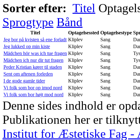
Sorter efter:
Titel
Optagel
Sprogtype
Bånd
Titel
Optagelsessted
Optagelsestype
Sp
Jeg bor på kvisten så ene forladt
Kliplev
Sang
Da
Jeg lukked op min kiste
Kliplev
Sang
Da
Mädchen hör was ich tue fragen
Kliplev
Sang
Ty
Mädchen ich nur dir tut fragen
Kliplev
Sang
Ty
Peder Kristian kører til staden
Kliplev
Sang
Da
Sent om aftenen forleden
Kliplev
Sang
Da
I de gode gamle tider
Kliplev
Sang
Da
Vi folk som bor op imod nord
Kliplev
Sang
Da
Vi folk som bor højt mod nord
Kliplev
Sang
Da
Denne sides indhold er opda
Publikationen her er tilknyt
Institut for Æstetiske Fag 