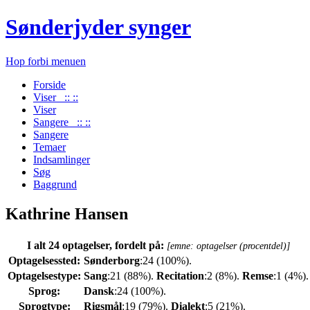
Sønderjyder synger
Hop forbi menuen
Forside
Viser :: ::
Viser
Sangere :: ::
Sangere
Temaer
Indsamlinger
Søg
Baggrund
Kathrine Hansen
I alt 24 optagelser, fordelt på:
[emne: optagelser (procentdel)]
Optagelsessted:
Sønderborg
:24 (100%).
Optagelsestype:
Sang
:21 (88%).
Recitation
:2 (8%).
Remse
:1 (4%).
Sprog:
Dansk
:24 (100%).
Sprogtype:
Rigsmål
:19 (79%).
Dialekt
:5 (21%).