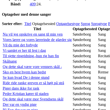
Bånd:
409
:24.
Optagelser med denne sanger
Sorter efter:
Titel
Optagelsessted
Optagelsestype
Sprog
Sprogtype
Titel
Optagelsessted
Optage
Nu vil jeg opskrive en sang til min ven
Sønderborg
Sang
Vores lærer og vores lærerinde de glæder sig
Sønderborg
Sang
Vil du mig det forbyde
Sønderborg
Sang
Vi samlet er her til fest i dag
Sønderborg
Sang
Til sjette ringridning,-hun rig han fin
Sønderborg
Recitat
Skålsang
Sønderborg
Sang
Og dette skal være vore venners skål -
Sønderborg
Sang
Sko en hest hvem kan bedst
Sønderborg
Remse
Se kun hvad De i denne stund
Sønderborg
Sang
Ride ride ranke greven er så højt på strå
Sønderborg
Sang
Piger dans ikke for rask
Sønderborg
Sang
Peder Kristian kører til staden
Sønderborg
Sang
Og dette skal være mor Svendsens skål
Sønderborg
Sang
Der var en yndig pige
Sønderborg
Sang
På Fyn der var en pige
Sønderborg
Sang