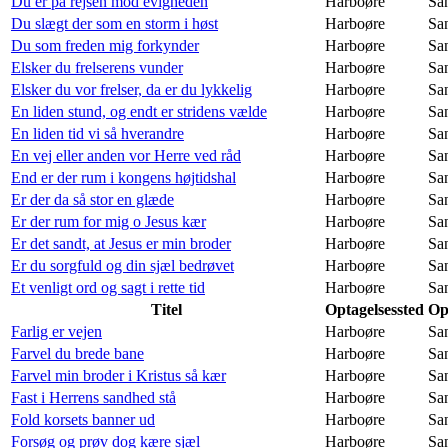
Du er på rejsen mod evigheden
Harboøre
Sa
Du slægt der som en storm i høst
Harboøre
Sa
Du som freden mig forkynder
Harboøre
Sa
Elsker du frelserens vunder
Harboøre
Sa
Elsker du vor frelser, da er du lykkelig
Harboøre
Sa
En liden stund, og endt er stridens vælde
Harboøre
Sa
En liden tid vi så hverandre
Harboøre
Sa
En vej eller anden vor Herre ved råd
Harboøre
Sa
End er der rum i kongens højtidshal
Harboøre
Sa
Er der da så stor en glæde
Harboøre
Sa
Er der rum for mig o Jesus kær
Harboøre
Sa
Er det sandt, at Jesus er min broder
Harboøre
Sa
Er du sorgfuld og din sjæl bedrøvet
Harboøre
Sa
Et venligt ord og sagt i rette tid
Harboøre
Sa
Titel
Optagelsessted
Op
Farlig er vejen
Harboøre
Sa
Farvel du brede bane
Harboøre
Sa
Farvel min broder i Kristus så kær
Harboøre
Sa
Fast i Herrens sandhed stå
Harboøre
Sa
Fold korsets banner ud
Harboøre
Sa
Forsøg og prøv dog kære sjæl
Harboøre
Sa