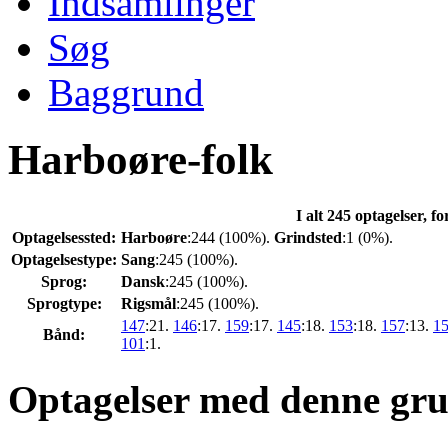
Indsamlinger
Søg
Baggrund
Harboøre-folk
I alt 245 optagelser, f
Optagelsessted:
Harboøre
:244 (100%).
Grindsted
:1 (0%).
Optagelsestype:
Sang
:245 (100%).
Sprog:
Dansk
:245 (100%).
Sprogtype:
Rigsmål
:245 (100%).
147
:21.
146
:17.
159
:17.
145
:18.
153
:18.
157
:13.
1
Bånd:
101
:1.
Optagelser med denne gr