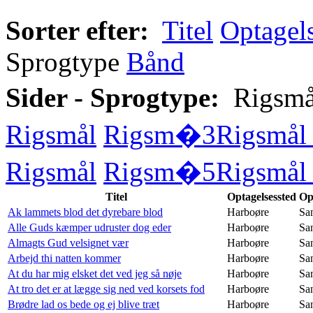
Sorter efter:
Titel
Optagel
Sprogtype
Bånd
Sider - Sprogtype:
Rigsmå
Rigsmål
Rigsm�3
Rigsmål 
Rigsmål
Rigsm�5
Rigsmål 
Titel
Optagelsessted
Op
Ak lammets blod det dyrebare blod
Harboøre
Sa
Alle Guds kæmper udruster dog eder
Harboøre
Sa
Almagts Gud velsignet vær
Harboøre
Sa
Arbejd thi natten kommer
Harboøre
Sa
At du har mig elsket det ved jeg så nøje
Harboøre
Sa
At tro det er at lægge sig ned ved korsets fod
Harboøre
Sa
Brødre lad os bede og ej blive træt
Harboøre
Sa