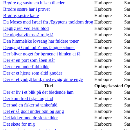
Brødre og søstre en hilsen til eder
Harboøre
Sa
Brødre søstre har i prøvet
Harboøre
Sa
Brødre, søstre kære
Harboøre
Sa
Da Moses med Israel fra Ægyptens trældom drog
Harboøre
Sa
Daglig ren ved Jesu blod
Harboøre
Sa
De nioghalvfems så rolig lå
Harboøre
Sa
Den himmelske lovsang har fuldere toner
Harboøre
Sa
Dengang Gud lod Zions fangne sønner
Harboøre
Sa
Der bliver noget for børnene i himlen at få
Harboøre
Sa
Der er en port som åben står
Harboøre
Sa
Der er en underfuld kilde
Harboøre
Sa
Der er et hjerte som altid græder
Harboøre
Sa
Der er et yndigt land, med eviggrønne enge
Harboøre
Sa
Titel
Optagelsessted
Op
Der er liv i et blik på det blødende lam
Harboøre
Sa
Der kom fred i sjæl og sind
Harboøre
Sa
Der sad en fisker så tankefuld
Harboøre
Sa
Det er så godt under bøn og sang
Harboøre
Sa
Det lakker mod de sidste tider
Harboøre
Sa
Det skete for mig
Harboøre
Sa