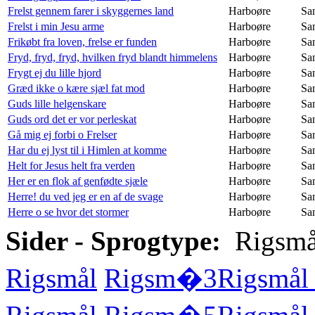
Frelst gennem farer i skyggernes land
Harboøre
Sa
Frelst i min Jesu arme
Harboøre
Sa
Frikøbt fra loven, frelse er funden
Harboøre
Sa
Fryd, fryd, fryd, hvilken fryd blandt himmelens
Harboøre
Sa
Frygt ej du lille hjord
Harboøre
Sa
Græd ikke o kære sjæl fat mod
Harboøre
Sa
Guds lille helgenskare
Harboøre
Sa
Guds ord det er vor perleskat
Harboøre
Sa
Gå mig ej forbi o Frelser
Harboøre
Sa
Har du ej lyst til i Himlen at komme
Harboøre
Sa
Helt for Jesus helt fra verden
Harboøre
Sa
Her er en flok af genfødte sjæle
Harboøre
Sa
Herre! du ved jeg er en af de svage
Harboøre
Sa
Herre o se hvor det stormer
Harboøre
Sa
Sider - Sprogtype:
Rigsmå
Rigsmål
Rigsm�3
Rigsmål 