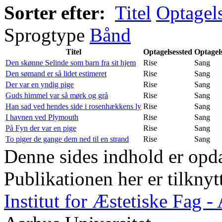
Sorter efter:
Titel
Optagel
Sprogtype
Bånd
Titel
Optagelsessted
Optagel
Den skønne Selinde som barn fra sit hjem
Rise
Sang
Den sømand er så lidet estimeret
Rise
Sang
Der var en yndig pige
Rise
Sang
Guds himmel var så mørk og grå
Rise
Sang
Han sad ved hendes side i rosenhækkens ly
Rise
Sang
I havnen ved Plymouth
Rise
Sang
På Fyn der var en pige
Rise
Sang
To piger de gange dem ned til en strand
Rise
Sang
Denne sides indhold er opda
Publikationen her er tilknyt
Institut for Æstetiske Fag 