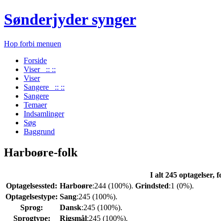
Sønderjyder synger
Hop forbi menuen
Forside
Viser :: ::
Viser
Sangere :: ::
Sangere
Temaer
Indsamlinger
Søg
Baggrund
Harboøre-folk
I alt 245 optagelser, 
Optagelsessted:
Harboøre
:244 (100%).
Grindsted
:1 (0%).
Optagelsestype:
Sang
:245 (100%).
Sprog:
Dansk
:245 (100%).
Sprogtype:
Rigsmål
:245 (100%).