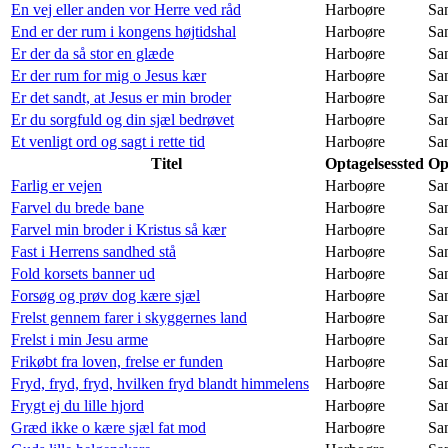
En vej eller anden vor Herre ved råd
Harboøre
Sa
End er der rum i kongens højtidshal
Harboøre
Sa
Er der da så stor en glæde
Harboøre
Sa
Er der rum for mig o Jesus kær
Harboøre
Sa
Er det sandt, at Jesus er min broder
Harboøre
Sa
Er du sorgfuld og din sjæl bedrøvet
Harboøre
Sa
Et venligt ord og sagt i rette tid
Harboøre
Sa
Titel
Optagelsessted
Op
Farlig er vejen
Harboøre
Sa
Farvel du brede bane
Harboøre
Sa
Farvel min broder i Kristus så kær
Harboøre
Sa
Fast i Herrens sandhed stå
Harboøre
Sa
Fold korsets banner ud
Harboøre
Sa
Forsøg og prøv dog kære sjæl
Harboøre
Sa
Frelst gennem farer i skyggernes land
Harboøre
Sa
Frelst i min Jesu arme
Harboøre
Sa
Frikøbt fra loven, frelse er funden
Harboøre
Sa
Fryd, fryd, fryd, hvilken fryd blandt himmelens
Harboøre
Sa
Frygt ej du lille hjord
Harboøre
Sa
Græd ikke o kære sjæl fat mod
Harboøre
Sa