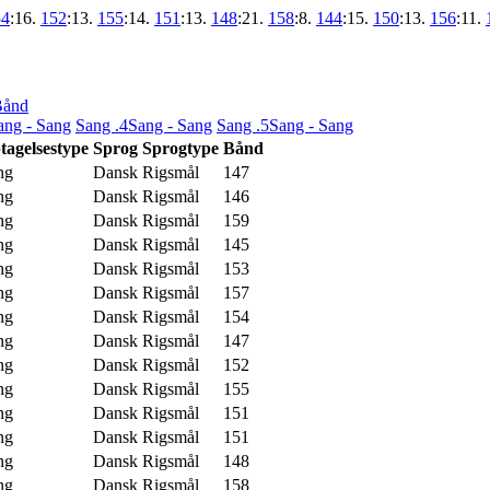
54
:16.
152
:13.
155
:14.
151
:13.
148
:21.
158
:8.
144
:15.
150
:13.
156
:11.
Bånd
ang - Sang
Sang .4
Sang - Sang
Sang .5
Sang - Sang
tagelsestype
Sprog
Sprogtype
Bånd
ng
Dansk
Rigsmål
147
ng
Dansk
Rigsmål
146
ng
Dansk
Rigsmål
159
ng
Dansk
Rigsmål
145
ng
Dansk
Rigsmål
153
ng
Dansk
Rigsmål
157
ng
Dansk
Rigsmål
154
ng
Dansk
Rigsmål
147
ng
Dansk
Rigsmål
152
ng
Dansk
Rigsmål
155
ng
Dansk
Rigsmål
151
ng
Dansk
Rigsmål
151
ng
Dansk
Rigsmål
148
ng
Dansk
Rigsmål
158