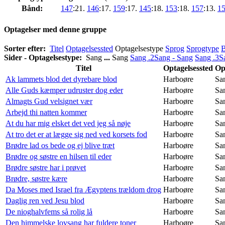
Bånd:
147
:21.
146
:17.
159
:17.
145
:18.
153
:18.
157
:13.
1
Optagelser med denne gruppe
Sorter efter:
Titel
Optagelsessted
Optagelsestype
Sprog
Sprogtype
Sider - Optagelsestype:
Sang
...
Sang
Sang .2
Sang - Sang
Sang .3
S
Titel
Optagelsessted
Op
Ak lammets blod det dyrebare blod
Harboøre
Sa
Alle Guds kæmper udruster dog eder
Harboøre
Sa
Almagts Gud velsignet vær
Harboøre
Sa
Arbejd thi natten kommer
Harboøre
Sa
At du har mig elsket det ved jeg så nøje
Harboøre
Sa
At tro det er at lægge sig ned ved korsets fod
Harboøre
Sa
Brødre lad os bede og ej blive træt
Harboøre
Sa
Brødre og søstre en hilsen til eder
Harboøre
Sa
Brødre søstre har i prøvet
Harboøre
Sa
Brødre, søstre kære
Harboøre
Sa
Da Moses med Israel fra Ægyptens trældom drog
Harboøre
Sa
Daglig ren ved Jesu blod
Harboøre
Sa
De nioghalvfems så rolig lå
Harboøre
Sa
Den himmelske lovsang har fuldere toner
Harboøre
Sa