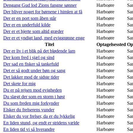
Dengang Gud lod Zions fangne sønner
Harboøre
Sa
Der bliver noget for børnene i himlen at få
Harboøre
Sa
Der er en port som åben står
Harboøre
Sa
Der er en underfuld kilde
Harboøre
Sa
Der er et hjerte som altid græder
Harboøre
Sa
Der er et yndigt land, med eviggrønne enge
Harboøre
Sa
Titel
Optagelsessted
Op
Der er liv i et blik på det blødende lam
Harboøre
Sa
Der kom fred i sjæl og sind
Harboøre
Sa
Der sad en fisker så tankefuld
Harboøre
Sa
Det er så godt under bøn og sang
Harboøre
Sa
Det lakker mod de sidste tider
Harboøre
Sa
Det skete for mig
Harboøre
Sa
Du er på rejsen mod evigheden
Harboøre
Sa
Du slægt der som en storm i høst
Harboøre
Sa
Du som freden mig forkynder
Harboøre
Sa
Elsker du frelserens vunder
Harboøre
Sa
Elsker du vor frelser, da er du lykkelig
Harboøre
Sa
En liden stund, og endt er stridens vælde
Harboøre
Sa
En liden tid vi så hverandre
Harboøre
Sa