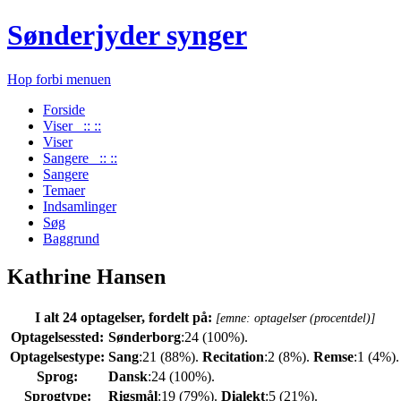
Sønderjyder synger
Hop forbi menuen
Forside
Viser :: ::
Viser
Sangere :: ::
Sangere
Temaer
Indsamlinger
Søg
Baggrund
Kathrine Hansen
I alt 24 optagelser, fordelt på:
[emne: optagelser (procentdel)]
Optagelsessted:
Sønderborg
:24 (100%).
Optagelsestype:
Sang
:21 (88%).
Recitation
:2 (8%).
Remse
:1 (4%).
Sprog:
Dansk
:24 (100%).
Sprogtype:
Rigsmål
:19 (79%).
Dialekt
:5 (21%).