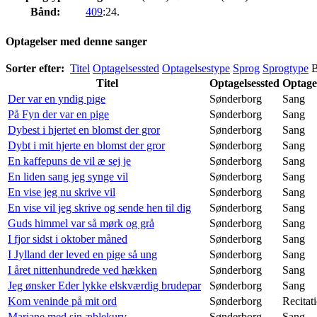
Bånd:
409
:24.
Optagelser med denne sanger
Sorter efter:
Titel
Optagelsessted
Optagelsestype
Sprog
Sprogtype
Titel
Optagelsessted
Optage
Der var en yndig pige
Sønderborg
Sang
På Fyn der var en pige
Sønderborg
Sang
Dybest i hjertet en blomst der gror
Sønderborg
Sang
Dybt i mit hjerte en blomst der gror
Sønderborg
Sang
En kaffepuns de vil æ sej je
Sønderborg
Sang
En liden sang jeg synge vil
Sønderborg
Sang
En vise jeg nu skrive vil
Sønderborg
Sang
En vise vil jeg skrive og sende hen til dig
Sønderborg
Sang
Guds himmel var så mørk og grå
Sønderborg
Sang
I fjor sidst i oktober måned
Sønderborg
Sang
I Jylland der leved en pige så ung
Sønderborg
Sang
I året nittenhundrede ved hækken
Sønderborg
Sang
Jeg ønsker Eder lykke elskværdig brudepar
Sønderborg
Sang
Kom veninde på mit ord
Sønderborg
Recitat
Mariane med sin æblekurv
Sønderborg
Sang