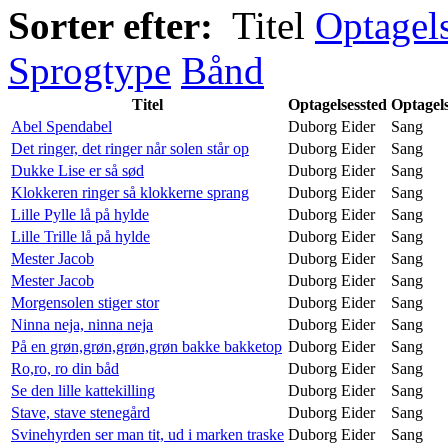
Sorter efter:
Titel
Optagel
Sprogtype
Bånd
Titel
Optagelsessted
Optagel
Abel Spendabel
Duborg Eider
Sang
Det ringer, det ringer når solen står op
Duborg Eider
Sang
Dukke Lise er så sød
Duborg Eider
Sang
Klokkeren ringer så klokkerne sprang
Duborg Eider
Sang
Lille Pylle lå på hylde
Duborg Eider
Sang
Lille Trille lå på hylde
Duborg Eider
Sang
Mester Jacob
Duborg Eider
Sang
Mester Jacob
Duborg Eider
Sang
Morgensolen stiger stor
Duborg Eider
Sang
Ninna neja, ninna neja
Duborg Eider
Sang
På en grøn,grøn,grøn,grøn bakke bakketop
Duborg Eider
Sang
Ro,ro, ro din båd
Duborg Eider
Sang
Se den lille kattekilling
Duborg Eider
Sang
Stave, stave stenegård
Duborg Eider
Sang
Svinehyrden ser man tit, ud i marken traske
Duborg Eider
Sang