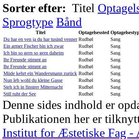
Sorter efter:
Titel
Optagel
Sprogtype
Bånd
Titel
Optagelsessted
Optagelsesty
Du har en ven ja du har tusind venner
Rudbøl
Sang
Ein armer Fischer bin ich zwar
Rudbøl
Sang
Ich bin so gern so gern daheim
Rudbøl
Sang
Ihr Freunde stimmt an
Rudbøl
Sang
Ihr Freunde stimmt an
Rudbøl
Sang
Müde kehrt ein Wandersmann zurück
Rudbøl
Sang
Nun leb wohl du kleine Gasse
Rudbøl
Sang
Steh ich in finstrer Mitternacht
Rudbøl
Sang
Still ruht der See
Rudbøl
Sang
Denne sides indhold er opda
Publikationen her er tilknyt
Institut for Æstetiske Fag 