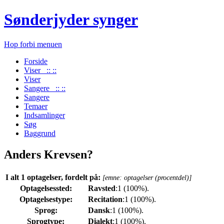
Sønderjyder synger
Hop forbi menuen
Forside
Viser :: ::
Viser
Sangere :: ::
Sangere
Temaer
Indsamlinger
Søg
Baggrund
Anders Krevsen?
I alt 1 optagelser, fordelt på:
[emne: optagelser (procentdel)]
Optagelsessted:
Ravsted
:1 (100%).
Optagelsestype:
Recitation
:1 (100%).
Sprog:
Dansk
:1 (100%).
Sprogtype:
Dialekt
:1 (100%).