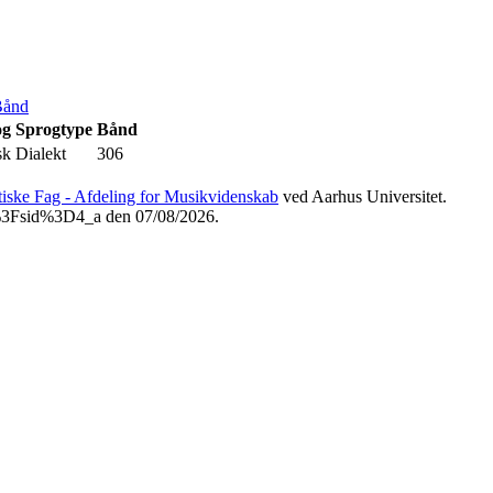
Bånd
og
Sprogtype
Bånd
sk
Dialekt
306
etiske Fag - Afdeling for Musikvidenskab
ved Aarhus Universitet.
ml%3Fsid%3D4_a den 07/08/2026.