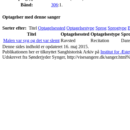
Bånd:
306
:1.
Optagelser med denne sanger
Sorter efter:
Titel
Optagelsessted
Optagelsestype
Sprog
Sprogtype
Titel
Optagelsessted
Optagelsestype
Spr
Malen var syg og det var slemt
Ravsted
Recitation
Dan
Denne sides indhold er opdateret 16. maj 2015.
Publikationen her er tilknyttet Sanghistorisk Arkiv på
Institut for Æst
Udskrevet fra Sønderjyder Synger, http://visesangere.dk/sanger.ht