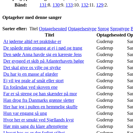
Bånd:
131
:8.
130
:9.
133
:10.
132
:11.
129
:2.
Optagelser med denne sanger
Sorter efter:
Titel
Optagelsessted
Optagelsestype
Sprog
Sprogtype
Titel
Optagelsessted
Op
At jøderne altid ret praktiske er
Guderup
Sa
De spåede mig engang at ej i nød og trang
Guderup
Sa
Den søde Anna havde sig en kæreste Jens
Guderup
Sa
Der gynged et skib på Atlanterhavets bølge
Guderup
Sa
Det skal give os vilje og styrke
Guderup
Sa
Du har jo en masse af glæder
Guderup
Sa
Ej vil jeg prale af småt eller stort
Guderup
Sa
En forårsdag ved skoven ene
Guderup
Sa
Far er så streng og han skænder på mor
Guderup
Sa
Han drog fra Danmarks grønne sletter
Guderup
Sa
Her har jeg i pulten en hemmelig skuffe
Guderup
Sa
Hun var engang så ung
Guderup
Sa
Hvor her er smukt ved Sjællands kyst
Guderup
Sa
Hør min sang du klare aftenstjerne
Guderup
Sa
I huset hos os er der farligt ståhej
Guderup
Sa