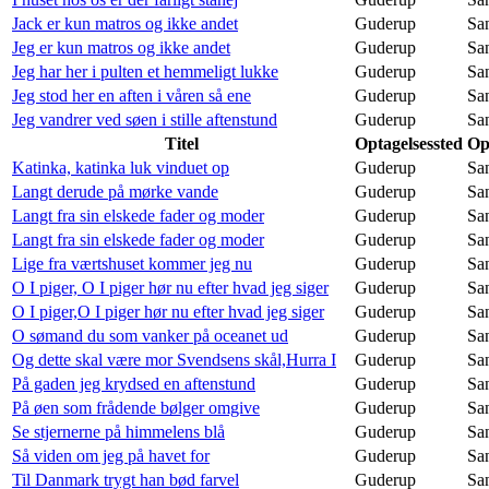
Jack er kun matros og ikke andet
Guderup
Sa
Jeg er kun matros og ikke andet
Guderup
Sa
Jeg har her i pulten et hemmeligt lukke
Guderup
Sa
Jeg stod her en aften i våren så ene
Guderup
Sa
Jeg vandrer ved søen i stille aftenstund
Guderup
Sa
Titel
Optagelsessted
Op
Katinka, katinka luk vinduet op
Guderup
Sa
Langt derude på mørke vande
Guderup
Sa
Langt fra sin elskede fader og moder
Guderup
Sa
Langt fra sin elskede fader og moder
Guderup
Sa
Lige fra værtshuset kommer jeg nu
Guderup
Sa
O I piger, O I piger hør nu efter hvad jeg siger
Guderup
Sa
O I piger,O I piger hør nu efter hvad jeg siger
Guderup
Sa
O sømand du som vanker på oceanet ud
Guderup
Sa
Og dette skal være mor Svendsens skål,Hurra I
Guderup
Sa
På gaden jeg krydsed en aftenstund
Guderup
Sa
På øen som frådende bølger omgive
Guderup
Sa
Se stjernerne på himmelens blå
Guderup
Sa
Så viden om jeg på havet for
Guderup
Sa
Til Danmark trygt han bød farvel
Guderup
Sa