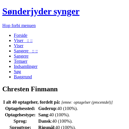
Sønderjyder synger
Hop forbi menuen
Forside
Viser :: ::
Viser
Sangere :: ::
Sangere
Temaer
Indsamlinger
Søg
Baggrund
Chresten Finmann
I alt 40 optagelser, fordelt på:
[emne: optagelser (procentdel)]
Optagelsessted:
Guderup
:40 (100%).
Optagelsestype:
Sang
:40 (100%).
Sprog:
Dansk
:40 (100%).
Sprogtype:
Rigsmål
:40 (100%).