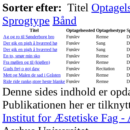
Sorter efter:
Titel
Optagel
Sprogtype
Bånd
Titel
Optagelsessted
Optagelsestype
S
Ag og ro til Sønderborg bro
Frøslev
Remse
D
Der gik en pigh å hværred hø
Frøslev
Sang
D
Der gik en pigh å hværred hø
Frøslev
Sang
D
En to, smør min sko
Frøslev
Remse
D
Fra møllen og til (kjøllen)
Frøslev
Remse
D
Guds frej o goj daw
Frøslev
Recitation
D
Mett og Malen de sad i Gråsten
Frøslev
Remse
D
Ride ride ranke,store heste blanke
Frøslev
Remse
D
Denne sides indhold er opda
Publikationen her er tilknyt
Institut for Æstetiske Fag 