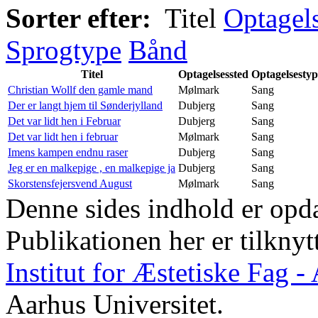
Sorter efter:
Titel
Optagel
Sprogtype
Bånd
Titel
Optagelsessted
Optagelsestyp
Christian Wollf den gamle mand
Mølmark
Sang
Der er langt hjem til Sønderjylland
Dubjerg
Sang
Det var lidt hen i Februar
Dubjerg
Sang
Det var lidt hen i februar
Mølmark
Sang
Imens kampen endnu raser
Dubjerg
Sang
Jeg er en malkepige , en malkepige ja
Dubjerg
Sang
Skorstensfejersvend August
Mølmark
Sang
Denne sides indhold er opda
Publikationen her er tilknyt
Institut for Æstetiske Fag 
Aarhus Universitet.