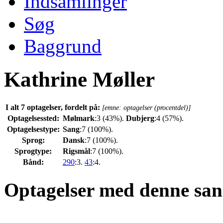
Indsamlinger
Søg
Baggrund
Kathrine Møller
I alt 7 optagelser, fordelt på:
[emne: optagelser (procentdel)]
Optagelsessted:
Mølmark
:3 (43%).
Dubjerg
:4 (57%).
Optagelsestype:
Sang
:7 (100%).
Sprog:
Dansk
:7 (100%).
Sprogtype:
Rigsmål
:7 (100%).
Bånd:
290
:3.
43
:4.
Optagelser med denne san