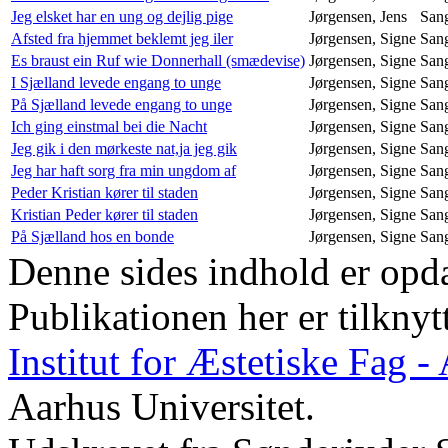
Jeg elsket har en ung og dejlig pige
Jørgensen, Jens
San
Afsted fra hjemmet beklemt jeg iler
Jørgensen, Signe
San
Es braust ein Ruf wie Donnerhall (smædevise)
Jørgensen, Signe
San
I Sjælland levede engang to unge
Jørgensen, Signe
San
På Sjælland levede engang to unge
Jørgensen, Signe
San
Ich ging einstmal bei die Nacht
Jørgensen, Signe
San
Jeg gik i den mørkeste nat,ja jeg gik
Jørgensen, Signe
San
Jeg har haft sorg fra min ungdom af
Jørgensen, Signe
San
Peder Kristian kører til staden
Jørgensen, Signe
San
Kristian Peder kører til staden
Jørgensen, Signe
San
På Sjælland hos en bonde
Jørgensen, Signe
San
Denne sides indhold er opda
Publikationen her er tilknyt
Institut for Æstetiske Fag 
Aarhus Universitet.