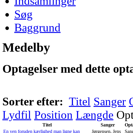
Indsamlinger
Søg
Baggrund
Medelby
Optagelser med dette opta
Sorter efter:
Titel
Sanger
Lydfil
Position
Længde
Opt
Titel
Sanger
Opt
En ven foruden kærlighed man ligne kan
Jørgensen, Jens
San