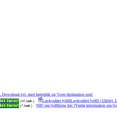
t). Download evt. med højreklik og 'Gem destination som'
et først!
.
Lavkvalitet lydfil
Lavkvalitet lydfil (32kbit)
(30.2
mb
)
et først!
.
NB! om lydfilerne her !
Vigtig information om lyd
(7.6
mb
)