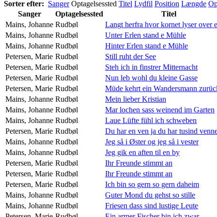
Sorter efter:
Sanger
Optagelsessted
Titel
Lydfil
Position
Længde
Op
Sanger
Optagelsessted
Titel
Mains, Johanne
Rudbøl
Langt herfra hvor kornet lyser over 
Mains, Johanne
Rudbøl
Unter Erlen stand e Mühle
Mains, Johanne
Rudbøl
Hinter Erlen stand e Mühle
Petersen, Marie
Rudbøl
Still ruht der See
Petersen, Marie
Rudbøl
Steh ich in finstrer Mitternacht
Petersen, Marie
Rudbøl
Nun leb wohl du kleine Gasse
Petersen, Marie
Rudbøl
Müde kehrt ein Wandersmann zurüc
Mains, Johanne
Rudbøl
Mein lieber Kristian
Mains, Johanne
Rudbøl
Mar lochen sass weinend im Garten
Mains, Johanne
Rudbøl
Laue Lüfte fühl ich schweben
Petersen, Marie
Rudbøl
Du har en ven ja du har tusind venn
Mains, Johanne
Rudbøl
Jeg så i Øster og jeg så i vester
Mains, Johanne
Rudbøl
Jeg gik en aften til en by
Petersen, Marie
Rudbøl
Ihr Freunde stimmt an
Petersen, Marie
Rudbøl
Ihr Freunde stimmt an
Petersen, Marie
Rudbøl
Ich bin so gern so gern daheim
Mains, Johanne
Rudbøl
Guter Mond du gehst so stille
Mains, Johanne
Rudbøl
Friesen dass sind lustige Leute
Petersen, Marie
Rudbøl
Ein armer Fischer bin ich zwar