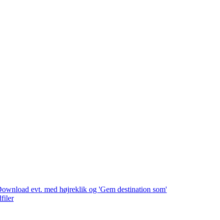
. Download evt. med højreklik og 'Gem destination som'
filer