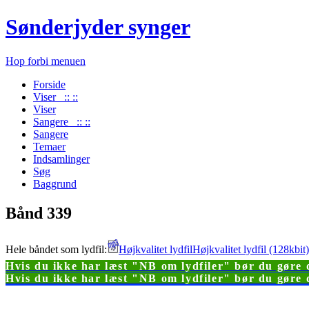
Sønderjyder synger
Hop forbi menuen
Forside
Viser :: ::
Viser
Sangere :: ::
Sangere
Temaer
Indsamlinger
Søg
Baggrund
Bånd 339
Hele båndet som lydfil:
Højkvalitet lydfil
Højkvalitet lydfil (128kbi
Hvis du ikke har læst "NB om lydfiler" bør du gøre d
Hvis du ikke har læst "NB om lydfiler" bør du gøre d