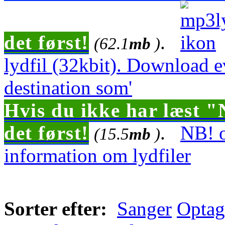
det først!
.
(62.1
mb
)
lydfil (32kbit). Download 
destination som'
Hvis du ikke har læst "
det først!
.
NB! o
(15.5
mb
)
information om lydfiler
Sorter efter:
Sanger
Optag