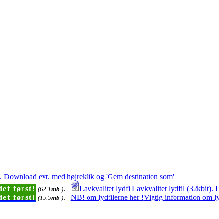
t). Download evt. med højreklik og 'Gem destination som'
et først!
.
Lavkvalitet lydfil
Lavkvalitet lydfil (32kbit)
(62.1
mb
)
et først!
.
NB! om lydfilerne her !
Vigtig information om ly
(15.5
mb
)