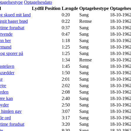
tagelsestype
Optagelsesdato
l
Lydfil
Position
Længde
Optagelsestype
Optagelse
eg skued mit land
0:20
Sang
18-10-196
irgit bager brød
0:22
Remse
18-10-196
time forudsat
0:37
Sang
18-10-196
 tvende
0:47
Sang
18-10-196
 nn her
1:18
Sang
18-10-196
demand
1:25
Sang
18-10-196
 og sporer på
1:25
Sang
18-10-196
1:34
Remse
18-10-196
astelavn
1:45
Sang
18-10-196
skrædder
1:50
Sang
18-10-196
ke
2:01
Sang
18-10-196
ejre
2:02
Sang
18-10-196
erden
2:08
Sang
18-10-196
øre kan
2:40
Sang
18-10-196
byder
2:50
Sang
18-10-196
g himlen gav
3:07
Sang
18-10-196
lle ord
3:17
Sang
18-10-196
time forudsat
3:20
Sang
18-10-196
je
8:30
Sang
18-10-196