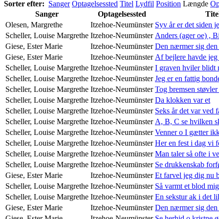
Sorter efter:
Sanger
Optagelsessted
Titel
Lydfil
Position
Længde
Op
Sanger
Optagelsessted
Tite
Olesen, Margrethe
Itzehoe-Neumünster
Syv år er det siden j
Scheller, Louise Margrethe
Itzehoe-Neumünster
Anders (ager oe) , B
Giese, Ester Marie
Itzehoe-Neumünster
Den nærmer sig den 
Giese, Ester Marie
Itzehoe-Neumünster
Af bejlere havde jeg
Scheller, Louise Margrethe
Itzehoe-Neumünster
I graven hviler blidt
Scheller, Louise Margrethe
Itzehoe-Neumünster
Jeg er en fattig bon
Scheller, Louise Margrethe
Itzehoe-Neumünster
Tog bremsen støvler
Scheller, Louise Margrethe
Itzehoe-Neumünster
Da klokken var et
Scheller, Louise Margrethe
Itzehoe-Neumünster
Seks år det var ved f
Scheller, Louise Margrethe
Itzehoe-Neumünster
A, B, C se hvilken 
Scheller, Louise Margrethe
Itzehoe-Neumünster
Venner o I gætter ik
Scheller, Louise Margrethe
Itzehoe-Neumünster
Her en fest i dag vi f
Scheller, Louise Margrethe
Itzehoe-Neumünster
Man taler så ofte i v
Scheller, Louise Margrethe
Itzehoe-Neumünster
Se drukkenskab forf
Giese, Ester Marie
Itzehoe-Neumünster
Et farvel jeg dig nu 
Scheller, Louise Margrethe
Itzehoe-Neumünster
Så varmt et blod mi
Scheller, Louise Margrethe
Itzehoe-Neumünster
En sekstur ak i det li
Giese, Ester Marie
Itzehoe-Neumünster
Den nærmer sig den 
Giese, Ester Marie
Itzehoe-Neumünster
Se herhid o kristne ø