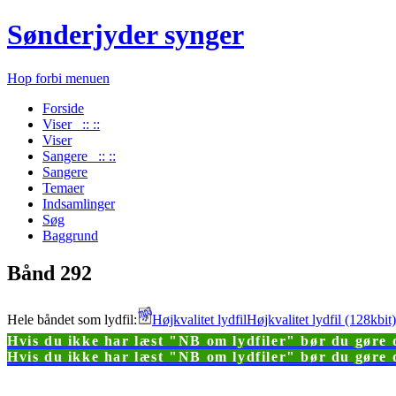
Sønderjyder synger
Hop forbi menuen
Forside
Viser :: ::
Viser
Sangere :: ::
Sangere
Temaer
Indsamlinger
Søg
Baggrund
Bånd 292
Hele båndet som lydfil:
Højkvalitet lydfil
Højkvalitet lydfil (128kbi
Hvis du ikke har læst "NB om lydfiler" bør du gøre d
Hvis du ikke har læst "NB om lydfiler" bør du gøre d