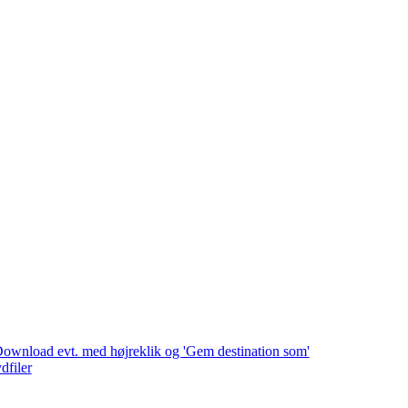
. Download evt. med højreklik og 'Gem destination som'
dfiler