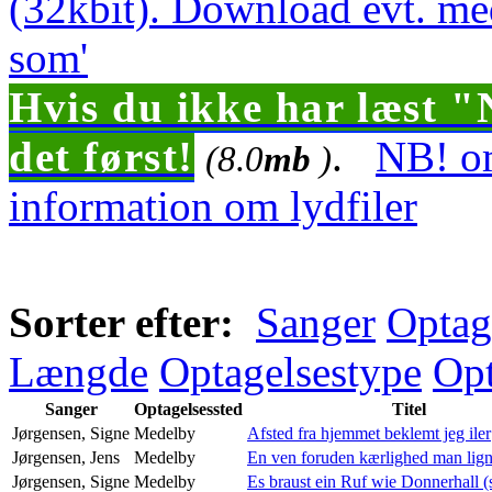
(32kbit). Download evt. me
som'
Hvis du ikke har læst "
det først!
.
NB! om
(8.0
mb
)
information om lydfiler
Sorter efter:
Sanger
Optag
Længde
Optagelsestype
Opt
Sanger
Optagelsessted
Titel
Jørgensen, Signe
Medelby
Afsted fra hjemmet beklemt jeg iler
Jørgensen, Jens
Medelby
En ven foruden kærlighed man lig
Jørgensen, Signe
Medelby
Es braust ein Ruf wie Donnerhall 