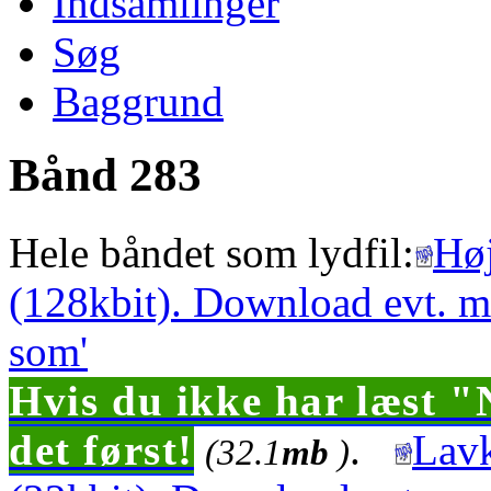
Indsamlinger
Søg
Baggrund
Bånd 283
Hele båndet som lydfil:
Høj
(128kbit). Download evt. m
som'
Hvis du ikke har læst "
det først!
.
Lavk
(32.1
mb
)