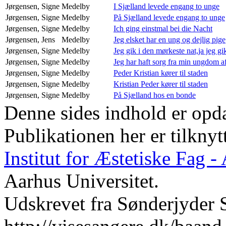
Jørgensen, Signe
Medelby
I Sjælland levede engang to unge
Jørgensen, Signe
Medelby
På Sjælland levede engang to unge
Jørgensen, Signe
Medelby
Ich ging einstmal bei die Nacht
Jørgensen, Jens
Medelby
Jeg elsket har en ung og dejlig pige
Jørgensen, Signe
Medelby
Jeg gik i den mørkeste nat,ja jeg gi
Jørgensen, Signe
Medelby
Jeg har haft sorg fra min ungdom a
Jørgensen, Signe
Medelby
Peder Kristian kører til staden
Jørgensen, Signe
Medelby
Kristian Peder kører til staden
Jørgensen, Signe
Medelby
På Sjælland hos en bonde
Denne sides indhold er opda
Publikationen her er tilknyt
Institut for Æstetiske Fag 
Aarhus Universitet.
Udskrevet fra Sønderjyder 