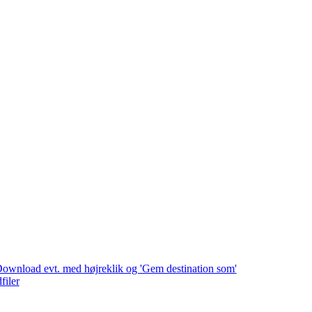
. Download evt. med højreklik og 'Gem destination som'
filer