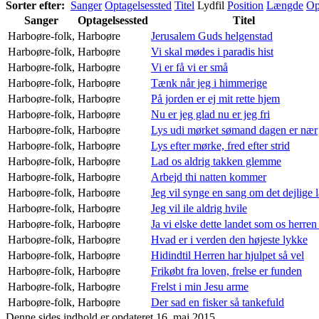
Sorter efter:
Sanger
Optagelsessted
Titel
Lydfil
Position
Længde
Op
Sanger
Optagelsessted
Titel
Harboøre-folk,
Harboøre
Jerusalem Guds helgenstad
Harboøre-folk,
Harboøre
Vi skal mødes i paradis hist
Harboøre-folk,
Harboøre
Vi er få vi er små
Harboøre-folk,
Harboøre
Tænk når jeg i himmerige
Harboøre-folk,
Harboøre
På jorden er ej mit rette hjem
Harboøre-folk,
Harboøre
Nu er jeg glad nu er jeg fri
Harboøre-folk,
Harboøre
Lys udi mørket sømand dagen er nær
Harboøre-folk,
Harboøre
Lys efter mørke, fred efter strid
Harboøre-folk,
Harboøre
Lad os aldrig takken glemme
Harboøre-folk,
Harboøre
Arbejd thi natten kommer
Harboøre-folk,
Harboøre
Jeg vil synge en sang om det dejlige 
Harboøre-folk,
Harboøre
Jeg vil ile aldrig hvile
Harboøre-folk,
Harboøre
Ja vi elske dette landet som os herren
Harboøre-folk,
Harboøre
Hvad er i verden den højeste lykke
Harboøre-folk,
Harboøre
Hidindtil Herren har hjulpet så vel
Harboøre-folk,
Harboøre
Frikøbt fra loven, frelse er funden
Harboøre-folk,
Harboøre
Frelst i min Jesu arme
Harboøre-folk,
Harboøre
Der sad en fisker så tankefuld
Denne sides indhold er opdateret 16. maj 2015.