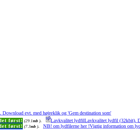
t). Download evt. med højreklik og 'Gem destination som'
et først!
.
Lavkvalitet lydfil
Lavkvalitet lydfil (32kbit)
(29.1
mb
)
et først!
.
NB! om lydfilerne her !
Vigtig information om lyd
(7.3
mb
)