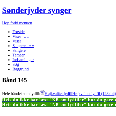
Sønderjyder synger
Hop forbi menuen
Forside
Viser :: ::
Viser
Sangere :: ::
Sangere
Temaer
Indsamlinger
Søg
Baggrund
Bånd 145
Hele båndet som lydfil:
Højkvalitet lydfil
Højkvalitet lydfil (128kbi
Hvis du ikke har læst "NB om lydfiler" bør du gøre d
Hvis du ikke har læst "NB om lydfiler" bør du gøre d